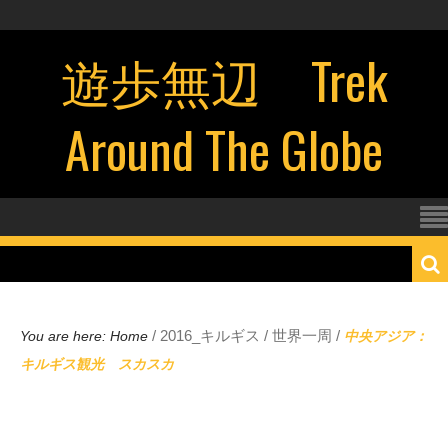
遊歩無辺 Trek
Around The Globe
/
2016_キルギス
/
世界一周
/
You are here:
Home
中央アジア：
キルギス観光 スカスカ