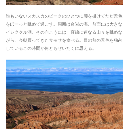
誰もいないスカスカのピークのひとつに腰を掛けてただ景色
をぼーっと眺めて過ごす。周囲は奇岩の海、前面には大きな
イシククル湖、その向こうには一直線に連なる山々を眺めな
がら、今朝買ってきたサモサを食べる。目の前の景色を独占
しているこの時間が何ともぜいたくに思える。