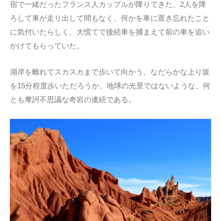
宿で一緒だったフランス人カップルが降りてきた。2人を降
ろして車が走り出して間もなく、何かを車に置き忘れたこと
に気付いたらしく、大慌てで後続車を捕まえて前の車を追い
かけてもらっていた。
湖岸を離れてスカスカまで歩いて向かう。なだらかな上り坂
を15分程度歩いただろうか。地球の光景ではないような、何
とも摩訶不思議な奇岩の連続である。