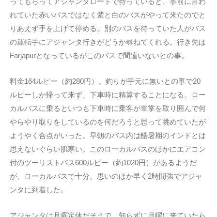
ってもらってアジャンタロードで待っていると、事前に言わ
れていた赤いバスではなく紫と白のバスがやって来たのでと
りあえず手を上げて停める。別のバスを待っていた人がバス
の運転手にアジャンタ行きがどうか尋ねてくれる。行き先は
Farjapurとなっているがこのバスで間違いないとの事。
料金164ルピー（約280円）。釣りが手元に無いとの事で20
ルピーしか帰って来ず、下車時に精算することになる。ロー
カルバスに乗るといつも下車時に乗客が車掌を取り囲んで何
やらやり取りをしているのを何だろうと思って眺めていたが
ようやく合点がいった。早朝のバス内は酷暑期のインドとは
思えないぐらい肌寒い。このローカルバスのほかにエアコン
付のツーリストバス600ルピー（約1020円）があるようだ
が、ローカルバスで十分。思いのほか早く2時間強でアジャ
ンタに到着した。
アジャンタは月曜定休だそうで、知らずに月曜に来ていたら