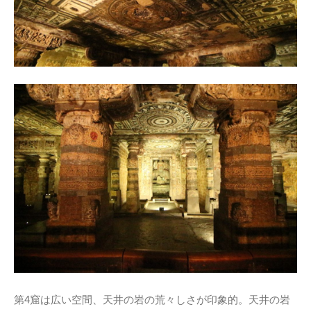
第4窟は広い空間、天井の岩の荒々しさが印象的。天井の岩