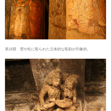
第16窟 壁や柱に彫られた立体的な彫刻が印象的。