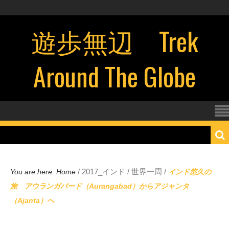
遊歩無辺 Trek
Around The Globe
/
2017_インド
/
世界一周
/
You are here:
Home
インド悠久の
旅 アウランガバード（Aurangabad）からアジャンタ
（Ajanta）へ