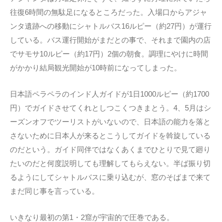
往復6時間の無駄足になるところだった。入場口からアジャ
ンタ遺跡への移動にシャトルバス16ルピー（約27円）が運行
している。バス運行開始がまだとの事で、それまで園内の店
でサモサ10ルピー（約17円）2個の朝食。調理にやけに時間
がかかり結局観光開始が10時前になってしまった。
日本語ペラペラのインド人ガイドが1日1000ルピー（約1700
円）でガイドさせてくれとしつこくつきまとう。4、5月はシ
ーズンオフでツーリストがいないので、日本語の能力を落と
さないために日本人が来るとこうしてガイドを斡旋している
のだという。ガイド同伴ではなくあくまでひとりで見て廻り
たいのだと何度説明しても理解してもらえない。半ば振り切
るようにしてシャトルバスに乗り込むが、窓のそばまで来て
まだ同じ事を言っている。
いきなり最初の第1・2窟が宇宙的で圧巻である。