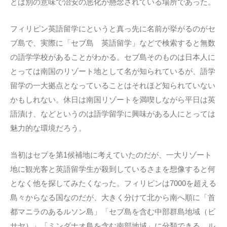
とは別の意味で治安の悪化が懸念されている場所であった。
フィリピン英語留学にというと真っ先に名前が挙がるのがセ
ブ島で、実際に「セブ島 英語留学」などで検索すると無数
の語学学校があることがわかる。セブ島そのものは日本人に
とっては南国のリゾート地として名が知られているが、語学
留学の一大拠点となっていることはそれほど知られていない
かもしれない。休日は南国リゾートを満喫しながら平日は英
語漬け、などというのは語学留学に興味がある人にとっては
魅力的な環境だろう。
当初はセブを第1候補地に考えていたのだが、一大リゾート
地に観光客と英語留学生が殺到しているさまを想像すると何
となく他を探してみたくなった。フィリピンは7000を超える
島々からなる国なのだが、大きく分けて北から南へ順に「首
都マニラのあるルソン島」「セブ島を含む中部群島地域（ビ
サヤ）」「ミンダナオ島を含む南部地域」に分類できる。ル