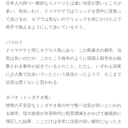
日本人の持つ一般的なイメージとは違い治安が悪いところが
多い。先生いわく、ドゥマゲテではリュックを背中に背負っ
て歩けるが、セブでは危ないのでリュックを前にかけた上で
両手で抱えるようにして歩いているそう。
バコロド
ドゥマゲテと同じネグロス島にあり、この島最大の都市。治
安は良いのだが、このところ毎年のように韓国人留学生が銃
撃される事件が起きているとのこと。ただし、いずれも深夜
に少人数で出歩いていたという状況だったようで、そこまで
治安は悪くないと思われる。
ダバオ（ミンダナオ島）
情勢の不安定なミンダナオ島の中で唯一治安が良いといわれ
る都市。現大統領が市長時代に犯罪撲滅をかかげて徹底的に
弾圧した結果、ここだけは非常に治安の良い都市になったそ