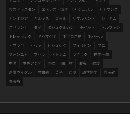
アユタヤ
アンコールワット
アンナプルナ
インド
ウズベキスタン
エベレスト街道
カシュガル
カトマンズ
カンボジア
キルギス
ゴール
サマルカンド
シッキム
スリランカ
タイ
タシュクルガン
チベット
トルファン
トレッキング
ドゥマゲテ
ネグロス島
ネパール
ヒマラヤ
ヒヴァ
ビシュケク
フィリピン
フエ
フォンニャ
ブハラ
ベトナム
ラダック
世界一周
中国
中央アジア
同仁
四川省
張掖
敦煌
新疆ウイグル
甘粛省
英語
西寧
語学留学
雲南省
青海省