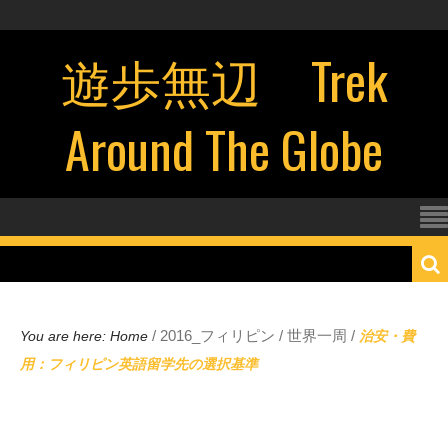
遊歩無辺 Trek
Around The Globe
/
2016_フィリピン
/
世界一周
/
You are here:
Home
治安・費
用：フィリピン英語留学先の選択基準