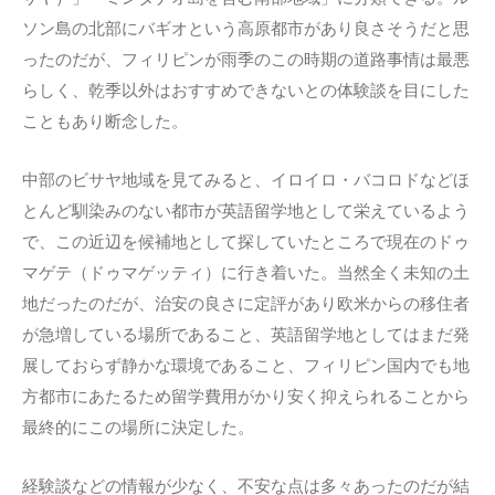
ソン島の北部にバギオという高原都市があり良さそうだと思
ったのだが、フィリピンが雨季のこの時期の道路事情は最悪
らしく、乾季以外はおすすめできないとの体験談を目にした
こともあり断念した。
中部のビサヤ地域を見てみると、イロイロ・バコロドなどほ
とんど馴染みのない都市が英語留学地として栄えているよう
で、この近辺を候補地として探していたところで現在のドゥ
マゲテ（ドゥマゲッティ）に行き着いた。当然全く未知の土
地だったのだが、治安の良さに定評があり欧米からの移住者
が急増している場所であること、英語留学地としてはまだ発
展しておらず静かな環境であること、フィリピン国内でも地
方都市にあたるため留学費用がかり安く抑えられることから
最終的にこの場所に決定した。
経験談などの情報が少なく、不安な点は多々あったのだが結