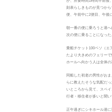
が、所要時間1時間半前後
刻表らしきものが見つから
便、午前中に2便目、午後
朝一番の便に乗ろうと港へ
次の便に乗ることになった
乗船チケット100ペソ（エ
たより大きめのフェリーで
ホールへ向かう人は全体の
同船した初老の男性がおま
らに教えたそうな気配だったの
いところから見て、スペイ
行者・移住者が多いと聞い
正午過ぎにシキホール港に