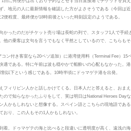
、1日に何便かは出ており予約などせず当日直接港でチケットを買え
ず、地元の人に最新情報を確認した方がよさそうである（今回は近
に2便程度、最終便が18時前後といった時刻設定のようである。
向かったのだがチケット売り場は長蛇の列で、スタッフ1人で手続
。他の乗客は文句を言うでもなく平然としているので、こちらもそ
アコン付き客室なら20ペソ追加）に港湾使用料（Terminal Fee
快適である。特に午前は波も穏やかで船酔いの心配もなかった。港
2割以下という感じである。10時半頃にドゥマゲテ港を出発。
えフィリピン人かと話しかけてくる。日本人だと答えると、おまえ
で知らなかったふりをして、実は明日はNational Heroes 
ン人かもしれないと想像する。スペイン語とこちらの現地語である
ており、この人もその1人かもしれない。
到着。ドゥマゲテの海と比べると段違いに透明度が高く、遠浅の海