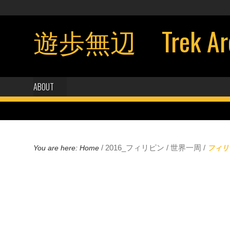
遊歩無辺 Trek Aroun
ABOUT
/
2016_フィリピン
/
世界一周
/
You are here:
Home
フィリ