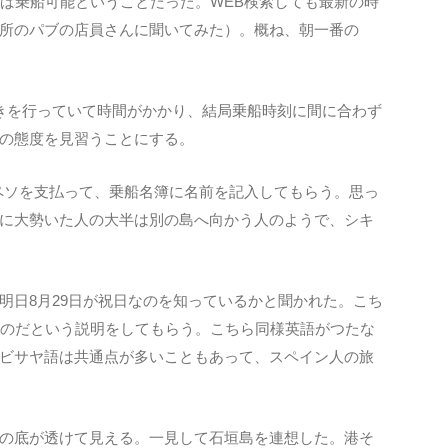
ば乗船可能ということだった。WEB検索しても最新の時
所のパブの店員さんに聞いてみた）。概ね、朝一番の
きを行っていて時間がかかり、結局乗船時刻に間に合わず
の態度を見習うことにする。
）15ペソを支払って、乗船名簿に名前を記入してもらう。思っ
に大勢いた人の大半は別の島へ向かう人のようで、シキ
明日8月29日が祝日なのを知っているかと聞かれた。こち
Dayなのだという説明をしてもらう。こちら同様英語がつたな
ビサヤ語は共通点が多いこともあって、スペイン人の旅
の底が透けて見える。一見して石垣島を連想した。港そ