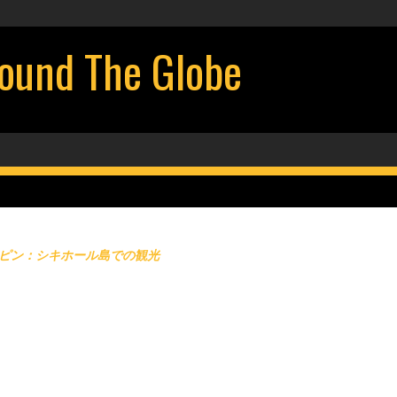
d The Globe
ピン：シキホール島での観光