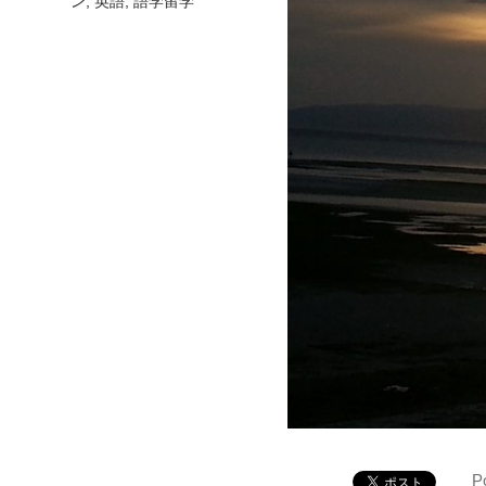
ン
,
英語
,
語学留学
P