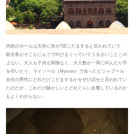
内部のホールは天井に音が7回こだますると言われていて、
観光客がそこらじゅうで叫びまくっていてうるさいことこの
上ない。大人も子供も関係なく、大人数が一斉に叫んだり手
を叩いたり。マイソール（Mysore）で会ったビジャプール
在住の男性にどれだけこだまするかをぜひ試せと言われてい
たのだが、これだけ騒がしいとどれぐらい反響しているのか
もよくわからない。