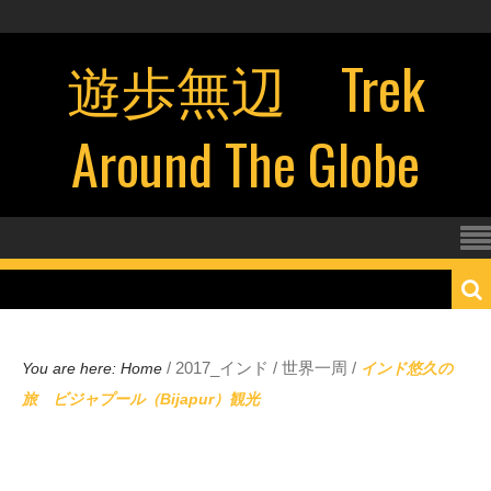
遊歩無辺 Trek
Around The Globe
/
2017_インド
/
世界一周
/
You are here:
Home
インド悠久の
旅 ビジャプール（Bijapur）観光