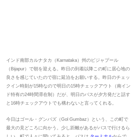
インド南部カルナタカ（Karnataka）州のビジャプール
（Bijapur）で朝を迎える。昨日の到着以降この町に居心地の
良さを感じていたので宿に延泊をお願いする。昨日のチェッ
クイン時刻が15時なので明日の15時チェックアウト（南イン
ド特有の24時間滞在制）だが、明日のバスが夕方発だと話す
と16時チェックアウトでも構わないと言ってくれる。
今日はゴール・グンバズ（Gol Gumbaz）という、この町で
最大の見どころに向かう。少し距離があるがバスで行けるら
しい。町で人々に聞いてみると、バスは
ターミナル
からで