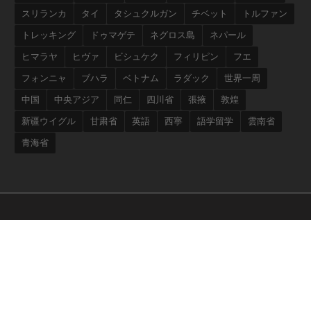
スリランカ
タイ
タシュクルガン
チベット
トルファン
トレッキング
ドゥマゲテ
ネグロス島
ネパール
ヒマラヤ
ヒヴァ
ビシュケク
フィリピン
フエ
フォンニャ
ブハラ
ベトナム
ラダック
世界一周
中国
中央アジア
同仁
四川省
張掖
敦煌
新疆ウイグル
甘粛省
英語
西寧
語学留学
雲南省
青海省