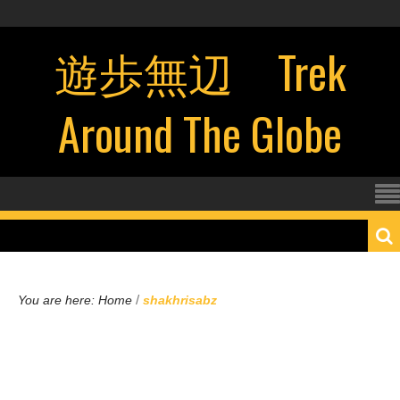
遊歩無辺 Trek
Around The Globe
/
You are here:
Home
shakhrisabz