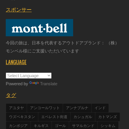
スポンサー
今回の旅は、日本を代表するアウトドアブランド： （株）
モンベル様にご支援いただいています
LANGUAGE
Powered by
Translate
タグ
アユタヤ
アンコールワット
アンナプルナ
インド
ウズベキスタン
エベレスト街道
カシュガル
カトマンズ
カンボジア
キルギス
ゴール
サマルカンド
シッキム