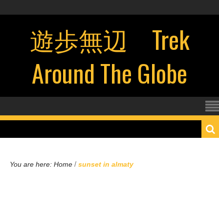
遊歩無辺 Trek
Around The Globe
/
You are here:
Home
sunset in almaty