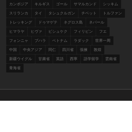
カンボジア
キルギス
ゴール
サマルカンド
シッキム
スリランカ
タイ
タシュクルガン
チベット
トルファン
トレッキング
ドゥマゲテ
ネグロス島
ネパール
ヒマラヤ
ヒヴァ
ビシュケク
フィリピン
フエ
フォンニャ
ブハラ
ベトナム
ラダック
世界一周
中国
中央アジア
同仁
四川省
張掖
敦煌
新疆ウイグル
甘粛省
英語
西寧
語学留学
雲南省
青海省