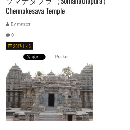
ソマナタプラ（Somanathapura）
Chennakesava Temple
By
master
0
2017-11-16
Pocket