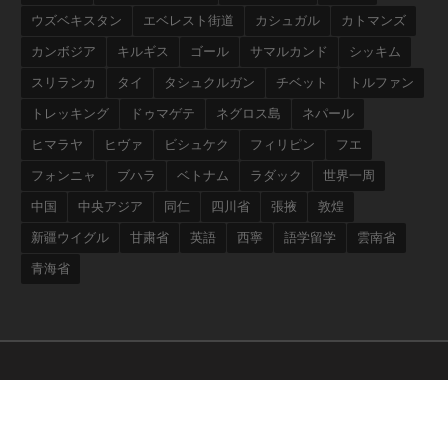
ウズベキスタン
エベレスト街道
カシュガル
カトマンズ
カンボジア
キルギス
ゴール
サマルカンド
シッキム
スリランカ
タイ
タシュクルガン
チベット
トルファン
トレッキング
ドゥマゲテ
ネグロス島
ネパール
ヒマラヤ
ヒヴァ
ビシュケク
フィリピン
フエ
フォンニャ
ブハラ
ベトナム
ラダック
世界一周
中国
中央アジア
同仁
四川省
張掖
敦煌
新疆ウイグル
甘粛省
英語
西寧
語学留学
雲南省
青海省