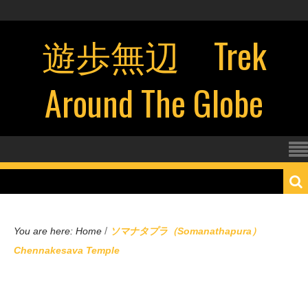
遊歩無辺 Trek
Around The Globe
/
You are here:
Home
ソマナタプラ（Somanathapura）
Chennakesava Temple