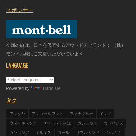
スポンサー
今回の旅は、日本を代表するアウトドアブランド： （株）
モンベル様にご支援いただいています
LANGUAGE
Powered by
Translate
タグ
アユタヤ
アンコールワット
アンナプルナ
インド
ウズベキスタン
エベレスト街道
カシュガル
カトマンズ
カンボジア
キルギス
ゴール
サマルカンド
シッキム