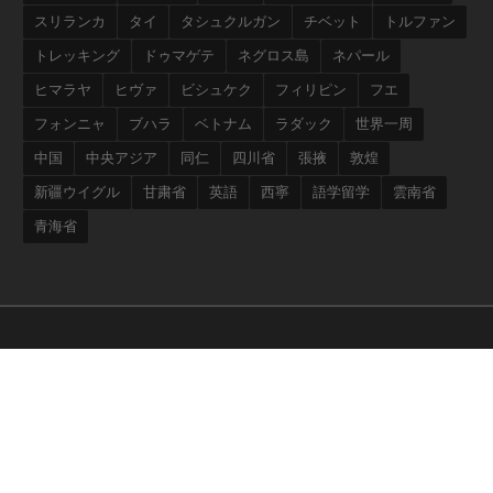
スリランカ
タイ
タシュクルガン
チベット
トルファン
トレッキング
ドゥマゲテ
ネグロス島
ネパール
ヒマラヤ
ヒヴァ
ビシュケク
フィリピン
フエ
フォンニャ
ブハラ
ベトナム
ラダック
世界一周
中国
中央アジア
同仁
四川省
張掖
敦煌
新疆ウイグル
甘粛省
英語
西寧
語学留学
雲南省
青海省