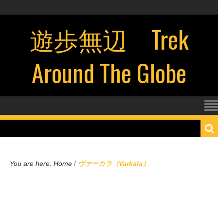
遊歩無辺 Trek
Around The Globe
/
You are here:
Home
ヴァーカラ（Varkala）