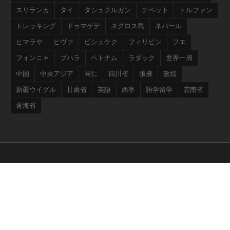
スリランカ
タイ
タシュクルガン
チベット
トルファン
トレッキング
ドゥマゲテ
ネグロス島
ネパール
ヒマラヤ
ヒヴァ
ビシュケク
フィリピン
フエ
フォンニャ
ブハラ
ベトナム
ラダック
世界一周
中国
中央アジア
同仁
四川省
張掖
敦煌
新疆ウイグル
甘粛省
英語
西寧
語学留学
雲南省
青海省