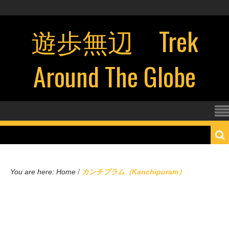
遊歩無辺 Trek
Around The Globe
/
You are here:
Home
カンチプラム（Kanchipuram）