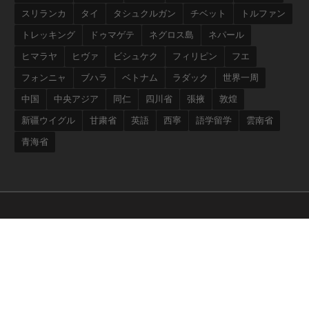
スリランカ
タイ
タシュクルガン
チベット
トルファン
トレッキング
ドゥマゲテ
ネグロス島
ネパール
ヒマラヤ
ヒヴァ
ビシュケク
フィリピン
フエ
フォンニャ
ブハラ
ベトナム
ラダック
世界一周
中国
中央アジア
同仁
四川省
張掖
敦煌
新疆ウイグル
甘粛省
英語
西寧
語学留学
雲南省
青海省