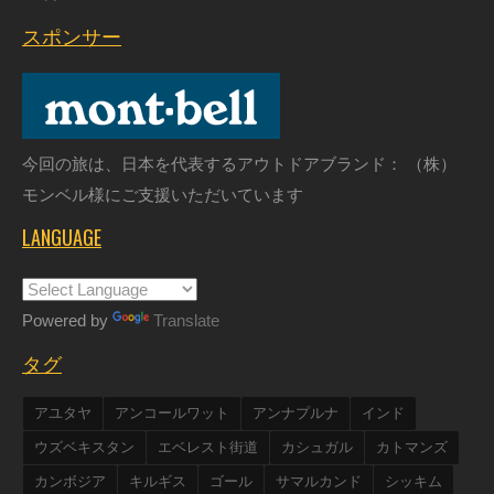
スポンサー
今回の旅は、日本を代表するアウトドアブランド： （株）
モンベル様にご支援いただいています
LANGUAGE
Powered by
Translate
タグ
アユタヤ
アンコールワット
アンナプルナ
インド
ウズベキスタン
エベレスト街道
カシュガル
カトマンズ
カンボジア
キルギス
ゴール
サマルカンド
シッキム