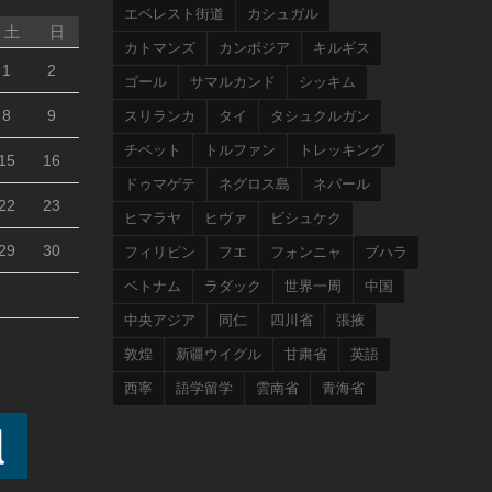
エベレスト街道
カシュガル
土
日
カトマンズ
カンボジア
キルギス
1
2
ゴール
サマルカンド
シッキム
8
9
スリランカ
タイ
タシュクルガン
チベット
トルファン
トレッキング
15
16
ドゥマゲテ
ネグロス島
ネパール
22
23
ヒマラヤ
ヒヴァ
ビシュケク
29
30
フィリピン
フエ
フォンニャ
ブハラ
ベトナム
ラダック
世界一周
中国
中央アジア
同仁
四川省
張掖
敦煌
新疆ウイグル
甘粛省
英語
西寧
語学留学
雲南省
青海省