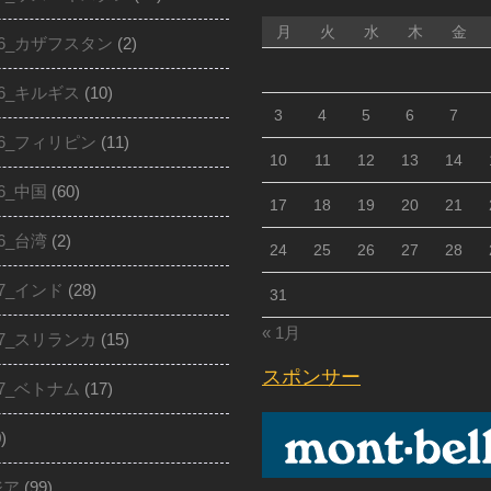
月
火
水
木
金
16_カザフスタン
(2)
16_キルギス
(10)
3
4
5
6
7
16_フィリピン
(11)
10
11
12
13
14
16_中国
(60)
17
18
19
20
21
16_台湾
(2)
24
25
26
27
28
17_インド
(28)
31
« 1月
17_スリランカ
(15)
スポンサー
17_ベトナム
(17)
)
ジア
(99)