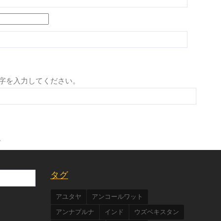
字を入力してください。
。
タグ
アユタヤ
アンコールワット
アンナプルナ
インド
ウズベキスタン