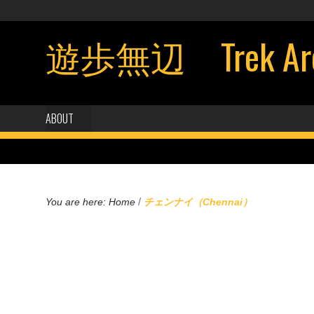
遊歩無辺 Trek Aroun
ABOUT
/
You are here:
Home
チェンナイ（Chennai）