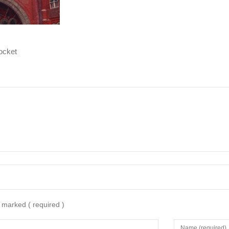
ocket
re marked
( required )