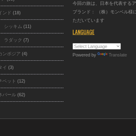
今回の旅は、日本を代表する
ブランド： （株）モンベル様
インド
(18)
ただいています
シッキム
(11)
LANGUAGE
ラダック
(7)
カンボジア
(4)
Powered by
Translate
タイ
(3)
チベット
(12)
ネパール
(62)