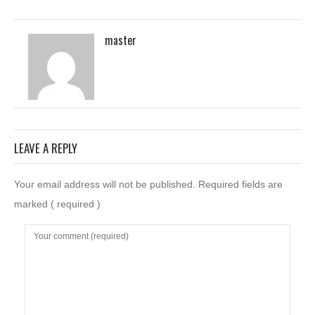
master
LEAVE A REPLY
Your email address will not be published. Required fields are
marked
( required )