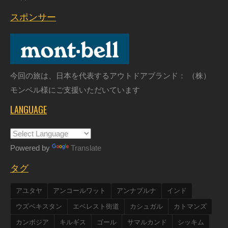
スポンサー
今回の旅は、日本を代表するアウトドアブランド： （株）
モンベル様にご支援いただいています
LANGUAGE
Powered by
Translate
タグ
アユタヤ
アンコールワット
アンナプルナ
インド
ウズベキスタン
エベレスト街道
カシュガル
カトマンズ
カンボジア
キルギス
ゴール
サマルカンド
シッキム