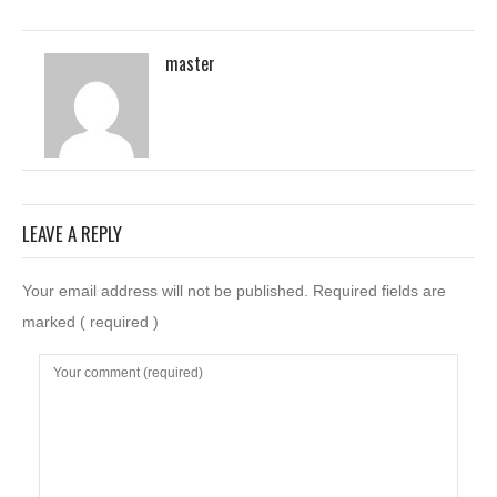
master
LEAVE A REPLY
Your email address will not be published. Required fields are
marked
( required )