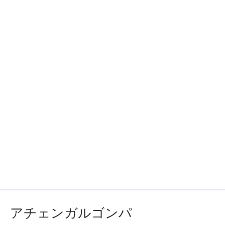
アチェンガルゴンパ