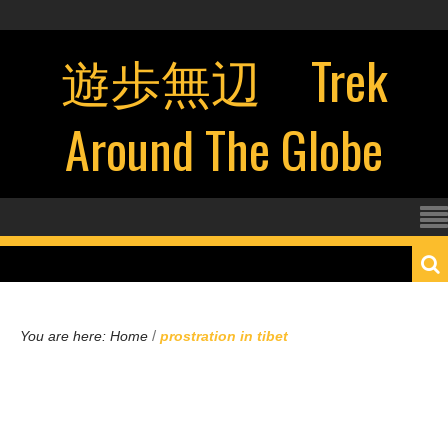
遊歩無辺 Trek
Around The Globe
/
You are here:
Home
prostration in tibet