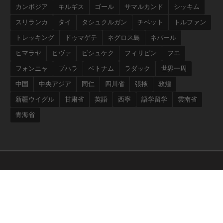
カンボジア
キルギス
ゴール
サマルカンド
シッキム
スリランカ
タイ
タシュクルガン
チベット
トルファン
トレッキング
ドゥマゲテ
ネグロス島
ネパール
ヒマラヤ
ヒヴァ
ビシュケク
フィリピン
フエ
フォンニャ
ブハラ
ベトナム
ラダック
世界一周
中国
中央アジア
同仁
四川省
張掖
敦煌
新疆ウイグル
甘粛省
英語
西寧
語学留学
雲南省
青海省