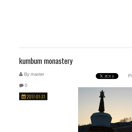
kumbum monastery
By
master
P
0
2017-01-31