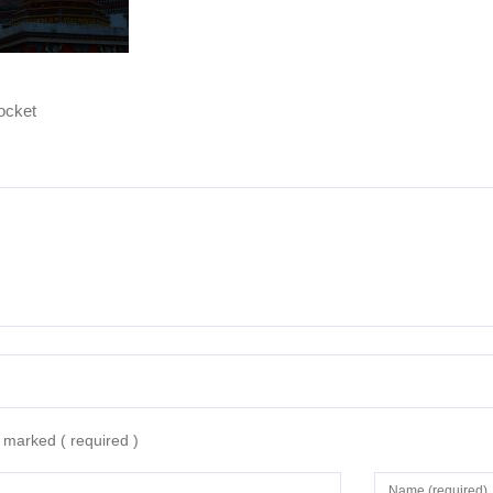
ocket
re marked
( required )