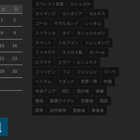
エベレスト街道
カシュガル
土
日
カトマンズ
カンボジア
キルギス
1
2
ゴール
サマルカンド
シッキム
8
9
スリランカ
タイ
タシュクルガン
チベット
トルファン
トレッキング
15
16
ドゥマゲテ
ネグロス島
ネパール
22
23
ヒマラヤ
ヒヴァ
ビシュケク
29
30
フィリピン
フエ
フォンニャ
ブハラ
ベトナム
ラダック
世界一周
中国
中央アジア
同仁
四川省
張掖
敦煌
新疆ウイグル
甘粛省
英語
西寧
語学留学
雲南省
青海省