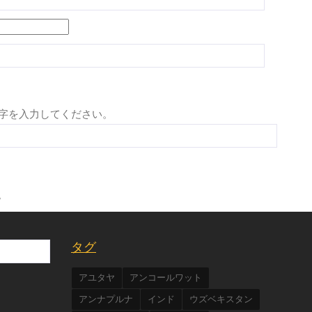
字を入力してください。
。
タグ
アユタヤ
アンコールワット
アンナプルナ
インド
ウズベキスタン