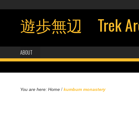
遊歩無辺 Trek Aroun
ABOUT
/
You are here:
Home
kumbum monastery