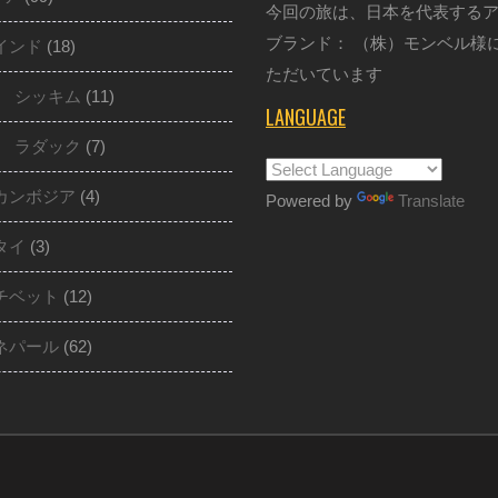
今回の旅は、日本を代表する
ブランド： （株）モンベル様
インド
(18)
ただいています
シッキム
(11)
LANGUAGE
ラダック
(7)
カンボジア
(4)
Powered by
Translate
タイ
(3)
チベット
(12)
ネパール
(62)