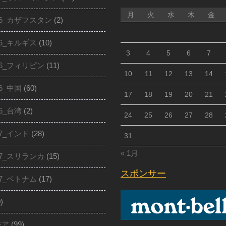
月
火
水
木
金
16_カザフスタン
(2)
16_キルギス
(10)
3
4
5
6
7
16_フィリピン
(11)
10
11
12
13
14
16_中国
(60)
17
18
19
20
21
16_台湾
(2)
24
25
26
27
28
17_インド
(28)
31
« 1月
17_スリランカ
(15)
スポンサー
17_ベトナム
(17)
)
ジア
(99)