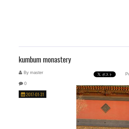
kumbum monastery
By
master
P
0
2017-01-31