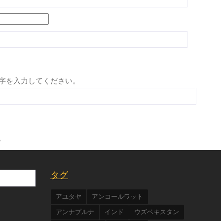
字を入力してください。
。
タグ
アユタヤ
アンコールワット
アンナプルナ
インド
ウズベキスタン