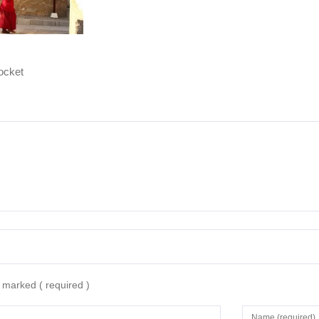
ocket
re marked
( required )