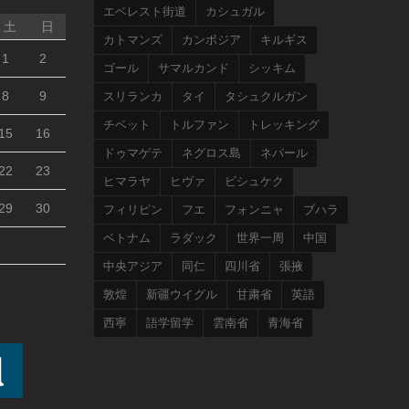
エベレスト街道
カシュガル
土
日
カトマンズ
カンボジア
キルギス
1
2
ゴール
サマルカンド
シッキム
8
9
スリランカ
タイ
タシュクルガン
チベット
トルファン
トレッキング
15
16
ドゥマゲテ
ネグロス島
ネパール
22
23
ヒマラヤ
ヒヴァ
ビシュケク
29
30
フィリピン
フエ
フォンニャ
ブハラ
ベトナム
ラダック
世界一周
中国
中央アジア
同仁
四川省
張掖
敦煌
新疆ウイグル
甘粛省
英語
西寧
語学留学
雲南省
青海省