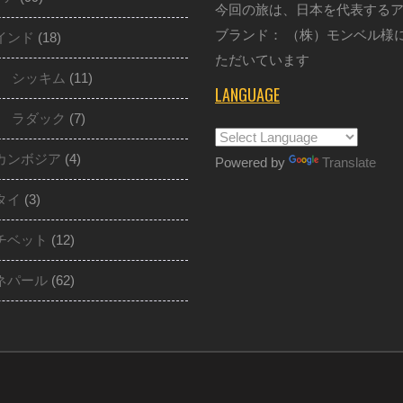
今回の旅は、日本を代表する
ブランド： （株）モンベル様
インド
(18)
ただいています
シッキム
(11)
LANGUAGE
ラダック
(7)
カンボジア
(4)
Powered by
Translate
タイ
(3)
チベット
(12)
ネパール
(62)