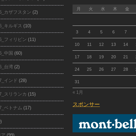
月
火
水
木
金
16_カザフスタン
(2)
16_キルギス
(10)
3
4
5
6
7
16_フィリピン
(11)
10
11
12
13
14
16_中国
(60)
17
18
19
20
21
16_台湾
(2)
24
25
26
27
28
17_インド
(28)
31
« 1月
17_スリランカ
(15)
スポンサー
17_ベトナム
(17)
)
ジア
(99)