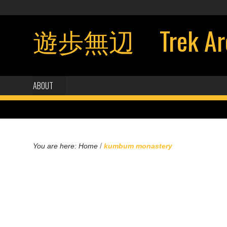
遊歩無辺 Trek Aroun
ABOUT
/
You are here:
Home
kumbum monastery