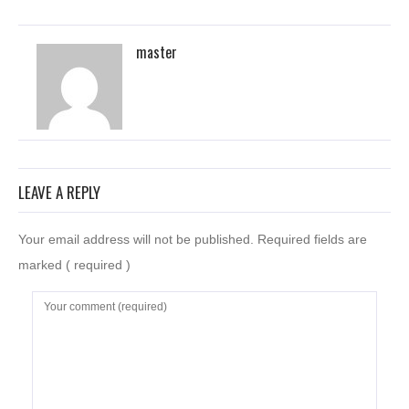
master
LEAVE A REPLY
Your email address will not be published. Required fields are
marked
( required )