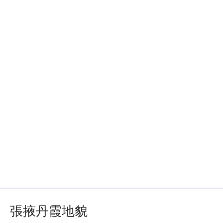
張掖丹霞地貌