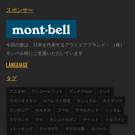
スポンサー
今回の旅は、日本を代表するアウトドアブランド： （株）
モンベル様にご支援いただいています
LANGUAGE
タグ
アユタヤ
アンコールワット
アンナプルナ
インド
ウズベキスタン
エベレスト街道
カシュガル
カトマンズ
カンボジア
キルギス
ゴール
サマルカンド
シッキム
スリランカ
タイ
タシュクルガン
チベット
トルファン
トレッキング
ドゥマゲテ
ネグロス島
ネパール