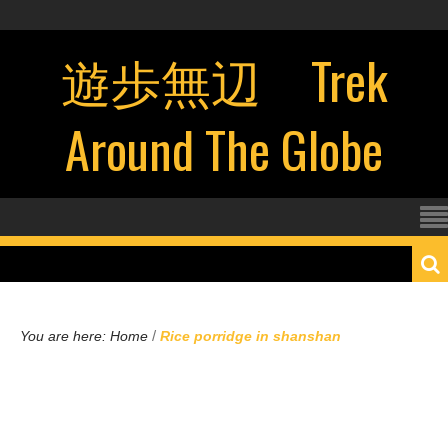
遊歩無辺 Trek
Around The Globe
/
You are here:
Home
Rice porridge in shanshan