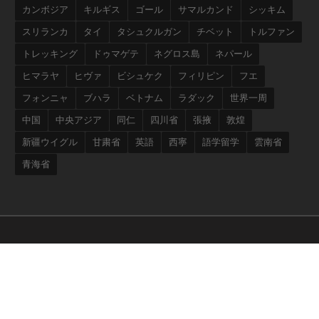
カンボジア
キルギス
ゴール
サマルカンド
シッキム
スリランカ
タイ
タシュクルガン
チベット
トルファン
トレッキング
ドゥマゲテ
ネグロス島
ネパール
ヒマラヤ
ヒヴァ
ビシュケク
フィリピン
フエ
フォンニャ
ブハラ
ベトナム
ラダック
世界一周
中国
中央アジア
同仁
四川省
張掖
敦煌
新疆ウイグル
甘粛省
英語
西寧
語学留学
雲南省
青海省