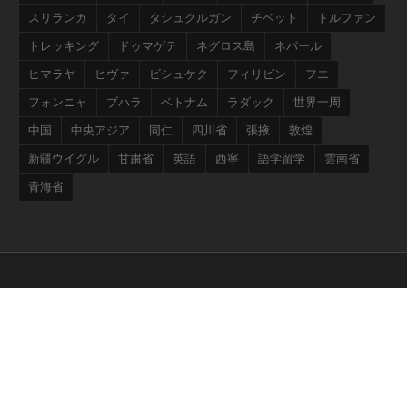
スリランカ
タイ
タシュクルガン
チベット
トルファン
トレッキング
ドゥマゲテ
ネグロス島
ネパール
ヒマラヤ
ヒヴァ
ビシュケク
フィリピン
フエ
フォンニャ
ブハラ
ベトナム
ラダック
世界一周
中国
中央アジア
同仁
四川省
張掖
敦煌
新疆ウイグル
甘粛省
英語
西寧
語学留学
雲南省
青海省