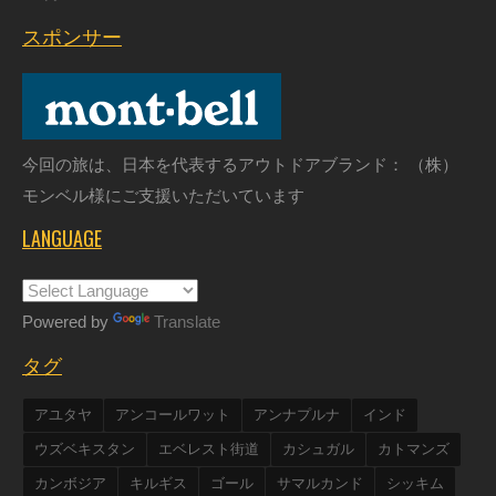
スポンサー
今回の旅は、日本を代表するアウトドアブランド： （株）
モンベル様にご支援いただいています
LANGUAGE
Powered by
Translate
タグ
アユタヤ
アンコールワット
アンナプルナ
インド
ウズベキスタン
エベレスト街道
カシュガル
カトマンズ
カンボジア
キルギス
ゴール
サマルカンド
シッキム