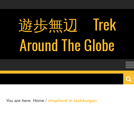
遊歩無辺 Trek
Around The Globe
/
You are here:
Home
shepherd in tashkurgan