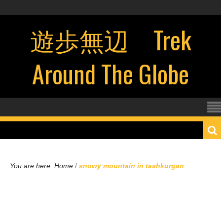
遊歩無辺 Trek
Around The Globe
/
You are here:
Home
snowy mountain in tashkurgan