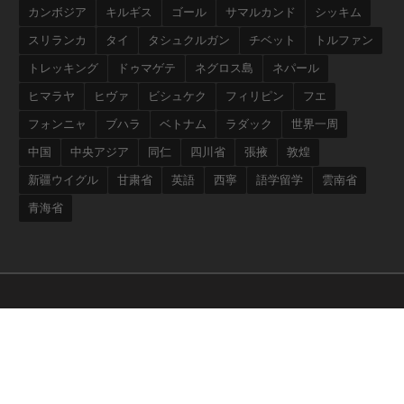
カンボジア
キルギス
ゴール
サマルカンド
シッキム
スリランカ
タイ
タシュクルガン
チベット
トルファン
トレッキング
ドゥマゲテ
ネグロス島
ネパール
ヒマラヤ
ヒヴァ
ビシュケク
フィリピン
フエ
フォンニャ
ブハラ
ベトナム
ラダック
世界一周
中国
中央アジア
同仁
四川省
張掖
敦煌
新疆ウイグル
甘粛省
英語
西寧
語学留学
雲南省
青海省