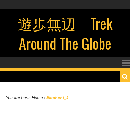
遊歩無辺 Trek
Around The Globe
/
You are here:
Home
Elephant_1