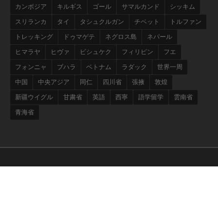
カンボジア
キルギス
ゴール
サマルカンド
シッキム
スリランカ
タイ
タシュクルガン
チベット
トルファン
トレッキング
ドゥマゲテ
ネグロス島
ネパール
ヒマラヤ
ヒヴァ
ビシュケク
フィリピン
フエ
フォンニャ
ブハラ
ベトナム
ラダック
世界一周
中国
中央アジア
同仁
四川省
張掖
敦煌
新疆ウイグル
甘粛省
英語
西寧
語学留学
雲南省
青海省